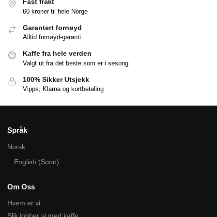
Fast frakt
60 kroner til hele Norge
Garantert fornøyd
Alltid fornøyd-garanti
Kaffe fra hele verden
Valgt ut fra det beste som er i sesong
100% Sikker Utsjekk
Vipps, Klarna og kortbetaling
Språk
Norsk
English (Soon)
Om Oss
Hvem er vi
Slik jobber vi med kaffe