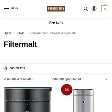
MENY
0
Vi ❤️ kaffe
Hjem
Butikk
Produkter med stikkord «Filtermalt»
/
/
Filtermalt
VIS FILTER
Viser alle 4 resultater
-5%