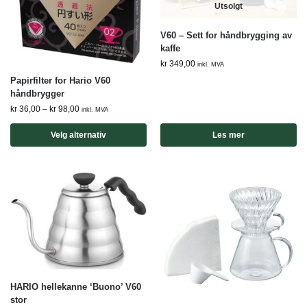
Utsolgt
V60 – Sett for håndbrygging av
kaffe
kr
349,00
inkl. MVA
Papirfilter for Hario V60
håndbrygger
kr
36,00
–
kr
98,00
inkl. MVA
Velg alternativ
Les mer
HARIO hellekanne ‘Buono’ V60
stor