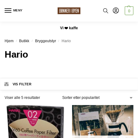
MENY
0
Vi ❤️ kaffe
Hjem
Butikk
Bryggeutstyr
Hario
/
/
/
Hario
VIS FILTER
Viser alle 5 resultater