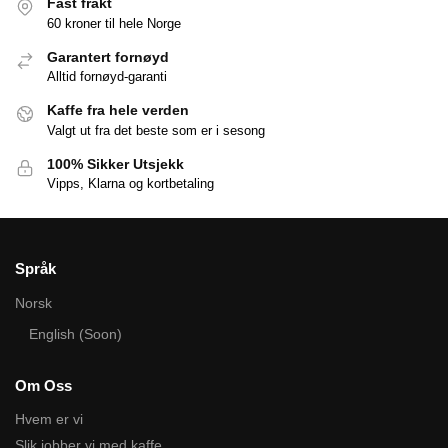
Fast frakt
60 kroner til hele Norge
Garantert fornøyd
Alltid fornøyd-garanti
Kaffe fra hele verden
Valgt ut fra det beste som er i sesong
100% Sikker Utsjekk
Vipps, Klarna og kortbetaling
Språk
Norsk
English (Soon)
Om Oss
Hvem er vi
Slik jobber vi med kaffe