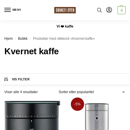
MENY
0
Vi ❤️ kaffe
Hjem
Butikk
Produkter med stikkord «Kvernet kaffe»
/
/
Kvernet kaffe
VIS FILTER
Viser alle 4 resultater
-5%