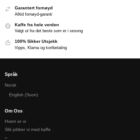
Garantert fornøyd
Alltid fornøyd-garanti
Kaffe fra hele verden
Valgt ut fra det beste som er i sesong
100% Sikker Utsjekk
Vipps, Klarna og kortbetaling
Språk
Norsk
English (Soon)
Om Oss
Hvem er vi
Slik jobber vi med kaffe
–