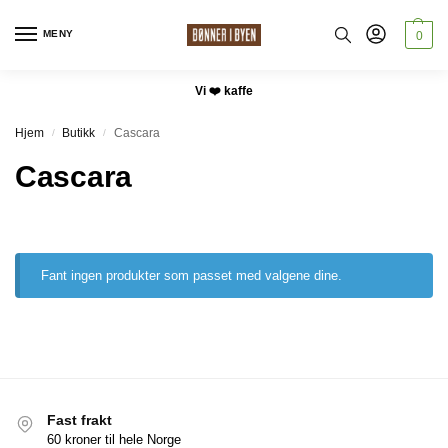
MENY
0
Vi ❤️ kaffe
Hjem
Butikk
Cascara
/
/
Cascara
Fant ingen produkter som passet med valgene dine.
Fast frakt
60 kroner til hele Norge