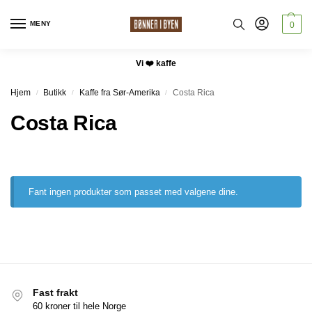
MENY
0
Vi ❤️ kaffe
Hjem
Butikk
Kaffe fra Sør-Amerika
Costa Rica
/
/
/
Costa Rica
Fant ingen produkter som passet med valgene dine.
Fast frakt
60 kroner til hele Norge