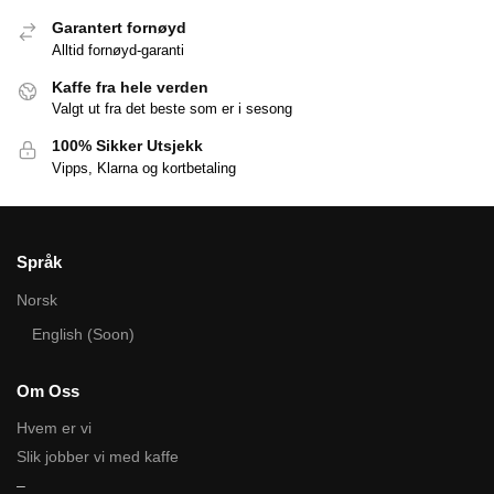
Garantert fornøyd
Alltid fornøyd-garanti
Kaffe fra hele verden
Valgt ut fra det beste som er i sesong
100% Sikker Utsjekk
Vipps, Klarna og kortbetaling
Språk
Norsk
English (Soon)
Om Oss
Hvem er vi
Slik jobber vi med kaffe
–