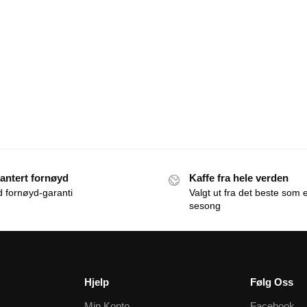
antert fornøyd
Kaffe fra hele verden
id fornøyd-garanti
Valgt ut fra det beste som e
sesong
Hjelp
Følg Oss
Min Konto
Facebook