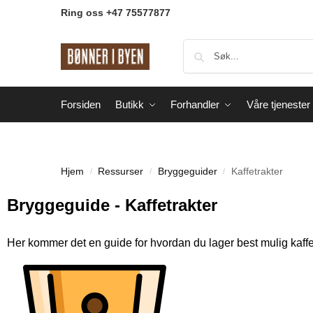
Ring oss +47 75577877
Forsiden
Butikk
Forhandler
Våre tjenester
Hjem
Ressurser
Bryggeguider
Kaffetrakter
/
/
/
Bryggeguide - Kaffetrakter
Her kommer det en guide for hvordan du lager best mulig kaffe 