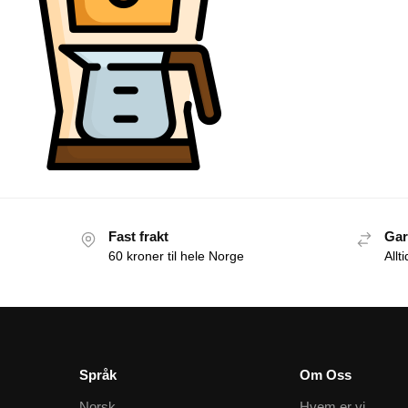
Fast frakt
Gar
60 kroner til hele Norge
Allt
Språk
Om Oss
Norsk
Hvem er vi