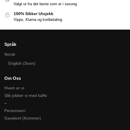
Valgt ut fra det beste som er i sesong
100% Sikker Utsjekk
Vipps, Klarna og kortbetaling
Språk
Norsk
English (Soon)
Om Oss
Hvem er vi
Slik jobber vi med kaffe
–
Personvern
Gavekort (Kommer)