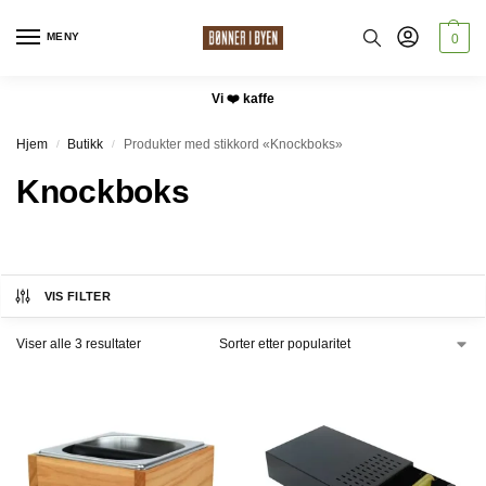
MENY
0
Vi ❤️ kaffe
Hjem
Butikk
Produkter med stikkord «Knockboks»
/
/
Knockboks
VIS FILTER
Viser alle 3 resultater