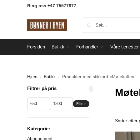
Ring oss +47 75577877
Forsiden
Butikk
Forhandler
Våre tjenester
Hjem
Butikk
Produkter med stikkord «Møtekaffe»
/
/
Filtrer på pris
Møte
Filtrer
Kategorier
Abonnement