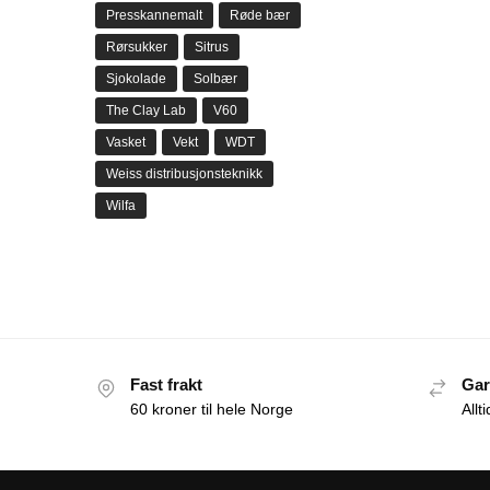
Presskannemalt
Røde bær
Rørsukker
Sitrus
Sjokolade
Solbær
The Clay Lab
V60
Vasket
Vekt
WDT
Weiss distribusjonsteknikk
Wilfa
Fast frakt
Gar
60 kroner til hele Norge
Allt