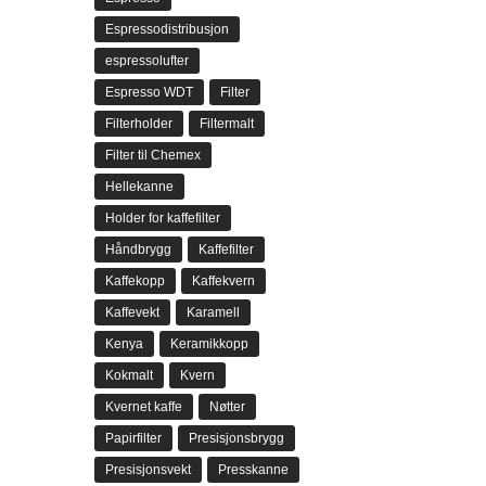
Espressodistribusjon
espressolufter
Espresso WDT
Filter
Filterholder
Filtermalt
Filter til Chemex
Hellekanne
Holder for kaffefilter
Håndbrygg
Kaffefilter
Kaffekopp
Kaffekvern
Kaffevekt
Karamell
Kenya
Keramikkopp
Kokmalt
Kvern
Kvernet kaffe
Nøtter
Papirfilter
Presisjonsbrygg
Presisjonsvekt
Presskanne