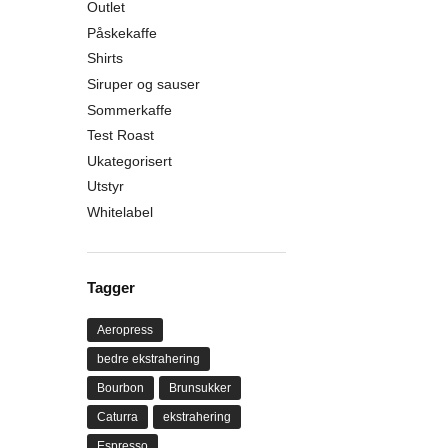
Outlet
Påskekaffe
Shirts
Siruper og sauser
Sommerkaffe
Test Roast
Ukategorisert
Utstyr
Whitelabel
Tagger
Aeropress
bedre ekstrahering
Bourbon
Brunsukker
Caturra
ekstrahering
Espresso