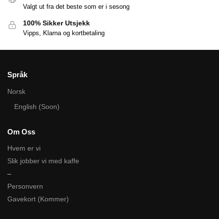
Valgt ut fra det beste som er i sesong
100% Sikker Utsjekk
Vipps, Klarna og kortbetaling
Språk
Norsk
English (Soon)
Om Oss
Hvem er vi
Slik jobber vi med kaffe
–
Personvern
Gavekort (Kommer)