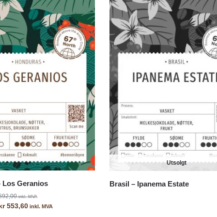
Utsolgt
 Los Geranios
Brasil – Ipanema Estate
692,00
inkl. MVA
kr
553,60
inkl. MVA