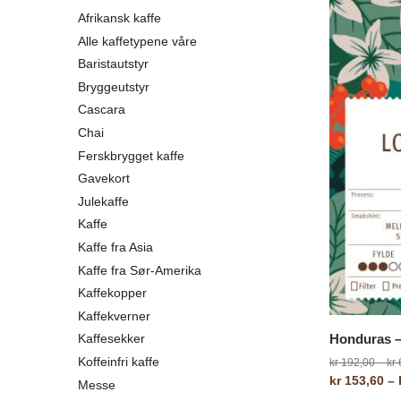
Afrikansk kaffe
Alle kaffetypene våre
Baristautstyr
Bryggeutstyr
Cascara
Chai
Ferskbrygget kaffe
Gavekort
Julekaffe
Kaffe
Kaffe fra Asia
Kaffe fra Sør-Amerika
Kaffekopper
Kaffekverner
Honduras –
Kaffesekker
Koffeinfri kaffe
kr
192,00
–
kr
kr
153,60
–
Messe