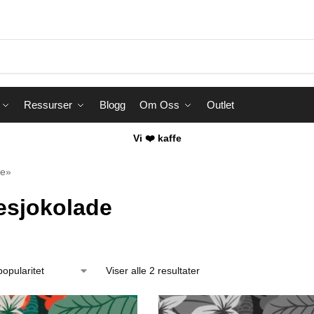
Ressurser
Blogg
Om Oss
Outlet
Vi ❤️ kaffe
de»
esjokolade
Viser alle 2 resultater