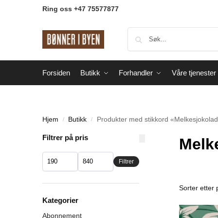
Ring oss +47 75577877
Forsiden
Butikk
Forhandler
Våre tjenester
Hjem
Butikk
Produkter med stikkord «Melkesjokola
/
/
Filtrer på pris
Melk
Filtrer
Kategorier
Abonnement