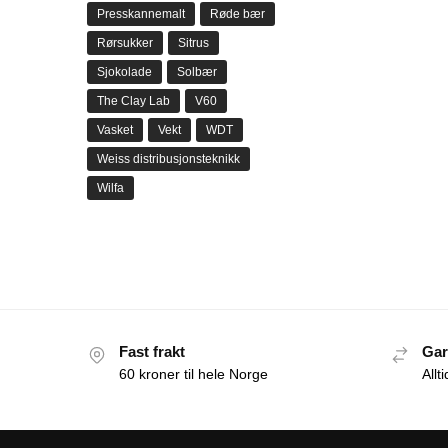
Presskannemalt
Røde bær
Rørsukker
Sitrus
Sjokolade
Solbær
The Clay Lab
V60
Vasket
Vekt
WDT
Weiss distribusjonsteknikk
Wilfa
Fast frakt
Gar
60 kroner til hele Norge
Allt