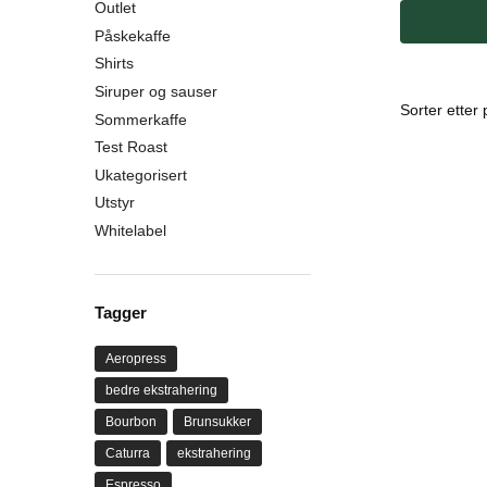
Outlet
Påskekaffe
Shirts
Siruper og sauser
Sommerkaffe
Test Roast
Ukategorisert
Utstyr
Whitelabel
Tagger
Aeropress
bedre ekstrahering
Bourbon
Brunsukker
Caturra
ekstrahering
Espresso