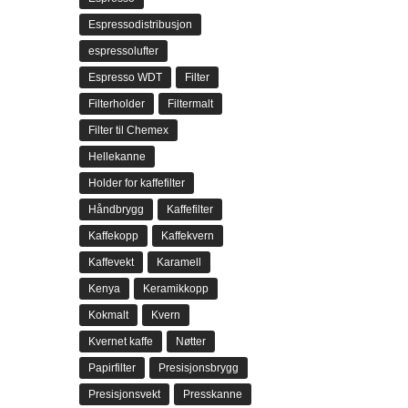
Espressodistribusjon
espressolufter
Espresso WDT
Filter
Filterholder
Filtermalt
Filter til Chemex
Hellekanne
Holder for kaffefilter
Håndbrygg
Kaffefilter
Kaffekopp
Kaffekvern
Kaffevekt
Karamell
Kenya
Keramikkopp
Kokmalt
Kvern
Kvernet kaffe
Nøtter
Papirfilter
Presisjonsbrygg
Presisjonsvekt
Presskanne