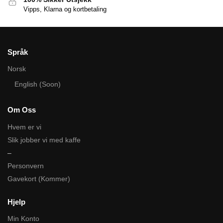
Vipps, Klarna og kortbetaling
Språk
Norsk
English (Soon)
Om Oss
Hvem er vi
Slik jobber vi med kaffe
–
Personvern
Gavekort (Kommer)
Hjelp
Min Konto