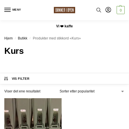
MENY
0
Vi ❤️ kaffe
Hjem
Butikk
Produkter med stikkord «Kurs»
/
/
Kurs
VIS FILTER
Viser det ene resultatet