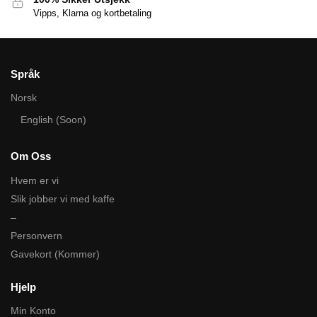
Vipps, Klarna og kortbetaling
Språk
Norsk
English (Soon)
Om Oss
Hvem er vi
Slik jobber vi med kaffe
–
Personvern
Gavekort (Kommer)
Hjelp
Min Konto