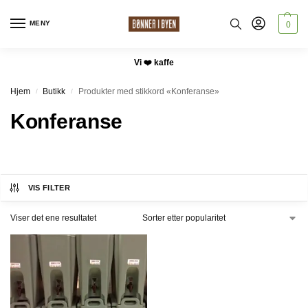
MENY
0
Vi ❤️ kaffe
Hjem
Butikk
Produkter med stikkord «Konferanse»
/
/
Konferanse
VIS FILTER
Viser det ene resultatet