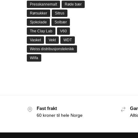
Presskannemalt
Røde bær
Rørsukker
Sitrus
Sjokolade
Solbær
The Clay Lab
V60
Vasket
Vekt
WDT
Weiss distribusjonsteknikk
Wilfa
Fast frakt
Gar
60 kroner til hele Norge
Allt