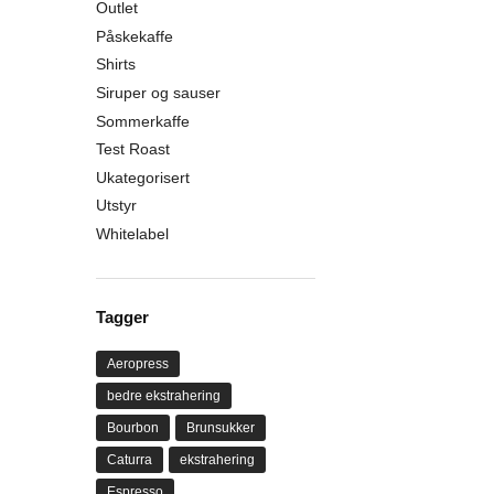
Outlet
Påskekaffe
Shirts
Siruper og sauser
Sommerkaffe
Test Roast
Ukategorisert
Utstyr
Whitelabel
Tagger
Aeropress
bedre ekstrahering
Bourbon
Brunsukker
Caturra
ekstrahering
Espresso