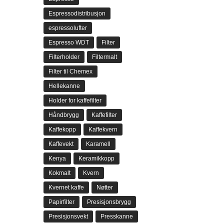
Espressodistribusjon
espressolufter
Espresso WDT
Filter
Filterholder
Filtermalt
Filter til Chemex
Hellekanne
Holder for kaffefilter
Håndbrygg
Kaffefilter
Kaffekopp
Kaffekvern
Kaffevekt
Karamell
Kenya
Keramikkopp
Kokmalt
Kvern
Kvernet kaffe
Nøtter
Papirfilter
Presisjonsbrygg
Presisjonsvekt
Presskanne