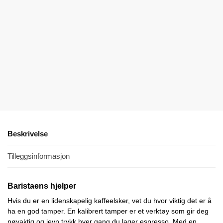
WDT
WDT
Verktøy
Verktøy (8
(58mm,
supertynne
rustfritt
nåler)
stål)
kr
189,00
inkl.
kr
398,00
MVA
inkl. MVA
Velg
alternativ
Les
mer
Beskrivelse
Tilleggsinformasjon
Baristaens hjelper
Hvis du er en lidenskapelig kaffeelsker, vet du hvor viktig det er å
ha en god tamper. En kalibrert tamper er et verktøy som gir deg
nøyaktig og jevn trykk hver gang du lager espresso. Med en