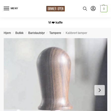
MENY
0
Vi ❤️ kaffe
Hjem
Butikk
Baristautstyr
Tampere
Kalibrert tamper
/
/
/
/