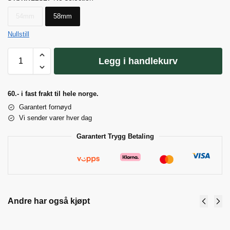
54mm
58mm
Nullstill
Legg i handlekurv
60.- i fast frakt til hele norge.
Garantert fornøyd
Vi sender varer hver dag
Garantert Trygg Betaling
Andre har også kjøpt
Espresso
Espresso