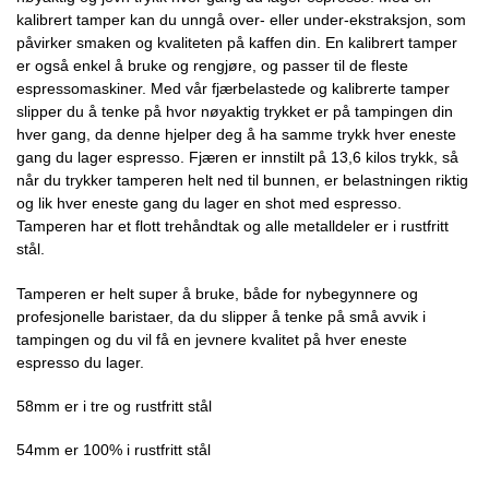
kalibrert tamper kan du unngå over- eller under-ekstraksjon, som
påvirker smaken og kvaliteten på kaffen din. En kalibrert tamper
er også enkel å bruke og rengjøre, og passer til de fleste
espressomaskiner. Med vår fjærbelastede og kalibrerte tamper
slipper du å tenke på hvor nøyaktig trykket er på tampingen din
hver gang, da denne hjelper deg å ha samme trykk hver eneste
gang du lager espresso. Fjæren er innstilt på 13,6 kilos trykk, så
når du trykker tamperen helt ned til bunnen, er belastningen riktig
og lik hver eneste gang du lager en shot med espresso.
Tamperen har et flott trehåndtak og alle metalldeler er i rustfritt
stål.
Tamperen er helt super å bruke, både for nybegynnere og
profesjonelle baristaer, da du slipper å tenke på små avvik i
tampingen og du vil få en jevnere kvalitet på hver eneste
espresso du lager.
58mm er i tre og rustfritt stål
54mm er 100% i rustfritt stål