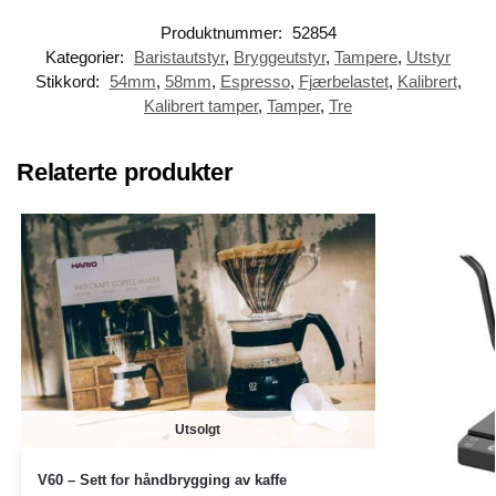
Produktnummer:
52854
Kategorier:
Baristautstyr
,
Bryggeutstyr
,
Tampere
,
Utstyr
Stikkord:
54mm
,
58mm
,
Espresso
,
Fjærbelastet
,
Kalibrert
,
Kalibrert tamper
,
Tamper
,
Tre
Relaterte produkter
Utsolgt
V60 – Sett for håndbrygging av kaffe