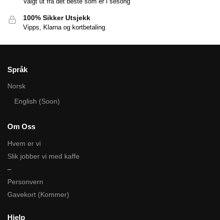
Valgt ut fra det beste som er i sesong
100% Sikker Utsjekk
Vipps, Klarna og kortbetaling
Språk
Norsk
English (Soon)
Om Oss
Hvem er vi
Slik jobber vi med kaffe
–
Personvern
Gavekort (Kommer)
Hjelp