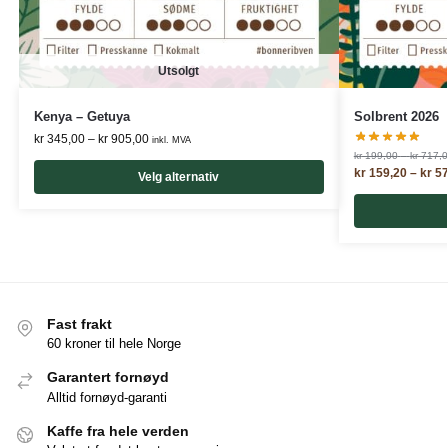
Utsolgt
Kenya – Getuya
Solbrent 2026
kr
345,00
–
kr
905,00
inkl. MVA
kr
199,00
–
kr
717,0
kr
159,20
–
kr
57
Velg alternativ
Fast frakt
60 kroner til hele Norge
Garantert fornøyd
Alltid fornøyd-garanti
Kaffe fra hele verden