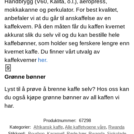
Håndbrygg (V60, Kalita, o.l.), aeropress,
mokkakanne og perkulator. For best kvalitet,
anbefaler vi at du går til anskaffelse av en
kaffekvern. På den måten får du kaffen kvernet
akkurat slik du selv vil og du kan bestille hele
kaffebønner, som holder seg ferskere lengre enn
kvernet kaffe. Du finner vårt utvalg av
kaffekverner
her.
Grønne bønner
Lyst til å prøve å brenne kaffe selv? Hos oss kan
du også kjøpe grønne bønner av all kaffen vi
har.
Produktnummer:
67298
Kategorier:
Afrikansk kaffe
,
Alle kaffetypene våre
,
Rwanda
Stikkord:
Bourbon
,
Karamell
,
Røde bær
,
Rwanda
,
Sjokolade