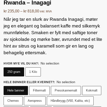
Rwanda – Inagagi
kr
235,00
–
kr
818,00
inkl. MVA
Når jeg tar en slurk av Rwanda Inagagi, møter
jeg en elegant og balansert kaffe med silkemyk
munnfølelse. Smaken er fylt med saftige toner
av sjokolade og mørke bær, avrundet med et lite
hint av sitrus og karamell som gir en lang og
behagelig ettersmak.
No selection
HVOR MYE VIL DU HA?
:
250 gram
1 Kilo
No selection
HELE BØNNER ELLER KVERNET?
:
Hele bønner
Filtermalt
Presskannemalt
Kokmalt
Chemex
Aeropress
Håndbrygg (V60, Kalita, etc)