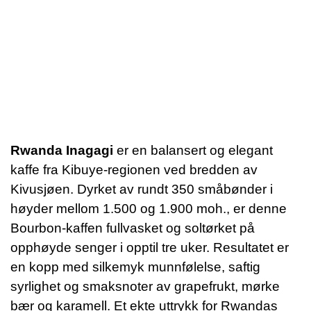
Trakter,
håndbrygg,
Passer til:
presskanne,
espresso m.
fl.
Rwanda Inagagi
er en balansert og elegant
kaffe fra Kibuye-regionen ved bredden av
Kivusjøen.
Dyrket av rundt 350 småbønder i
høyder mellom 1.500 og 1.900 moh., er denne
Bourbon-kaffen fullvasket og soltørket på
opphøyde senger i opptil tre uker.
Resultatet er
en kopp med silkemyk munnfølelse, saftig
syrlighet og smaksnoter av grapefrukt, mørke
bær og karamell.
Et ekte uttrykk for Rwandas