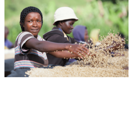
Farm:
Flere farmer
Produsent:
Lokale møller
Kibuye
Distrikt:
1500-1900
Høyde:
meter over
havet
Variant:
Bourbon
Prosess:
Vasket
Lys
Brennegrad:
pluss/medium
minus