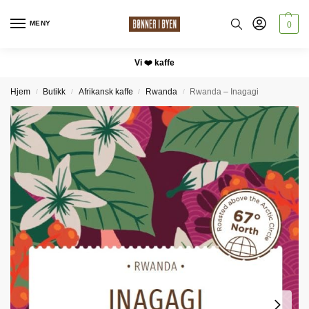
MENY
0
Vi ❤️ kaffe
Hjem
Butikk
Afrikansk kaffe
Rwanda
Rwanda – Inagagi
/
/
/
/