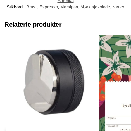
Amerika
Stikkord:
Brasil
,
Espresso
,
Marsipan
,
Mørk sjokolade
,
Nøtter
Relaterte produkter