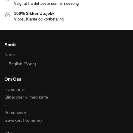
Valgt ut fra det beste som er i sesong
100% Sikker Utsjekk
Vipps, Klarna og kortbetaling
Språk
Norsk
English (Soon)
Om Oss
Hvem er vi
Slik jobber vi med kaffe
–
Personvern
Gavekort (Kommer)