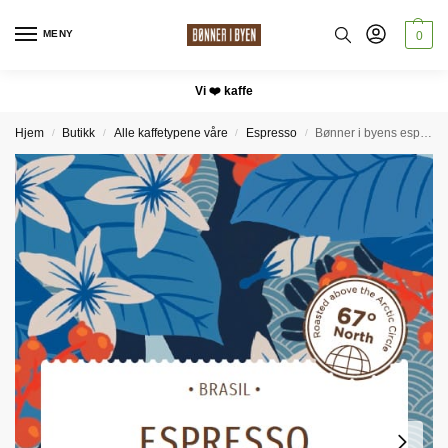
MENY
0
Vi ❤️ kaffe
Hjem
Butikk
Alle kaffetypene våre
Espresso
Bønner i byens espresso
/
/
/
/