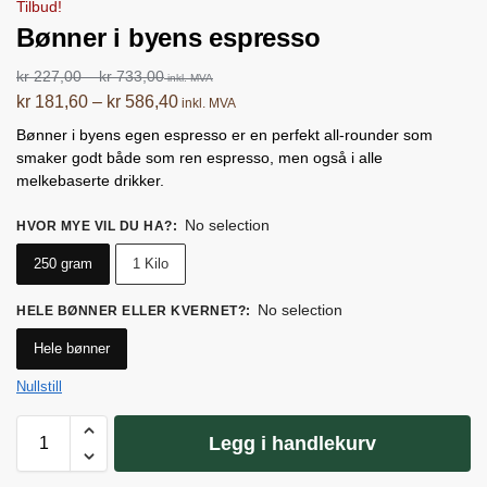
Tilbud!
Bønner i byens espresso
kr
227,00
–
kr
733,00
inkl. MVA
kr
181,60
–
kr
586,40
inkl. MVA
Bønner i byens egen espresso er en perfekt all-rounder som
smaker godt både som ren espresso, men også i alle
melkebaserte drikker.
No selection
HVOR MYE VIL DU HA?
:
250 gram
1 Kilo
No selection
HELE BØNNER ELLER KVERNET?
:
Hele bønner
Nullstill
Legg i handlekurv