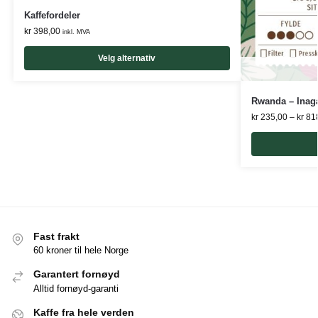
Kaffefordeler
kr
398,00
inkl. MVA
Velg alternativ
Rwanda – Inag
kr
235,00
–
kr
81
Fast frakt
60 kroner til hele Norge
Garantert fornøyd
Alltid fornøyd-garanti
Kaffe fra hele verden