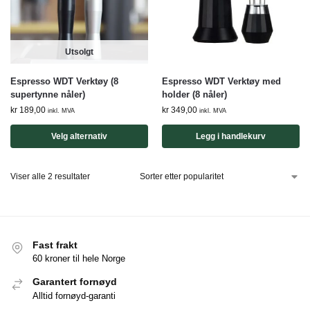
Utsolgt
Espresso WDT Verktøy (8
Espresso WDT Verktøy med
supertynne nåler)
holder (8 nåler)
kr
189,00
kr
349,00
inkl. MVA
inkl. MVA
Velg alternativ
Legg i handlekurv
Viser alle 2 resultater
Fast frakt
60 kroner til hele Norge
Garantert fornøyd
Alltid fornøyd-garanti