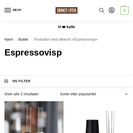
MENY
0
Vi ❤️ kaffe
Hjem
Butikk
Produkter med stikkord «Espressovisp»
/
/
Espressovisp
VIS FILTER
Viser alle 2 resultater