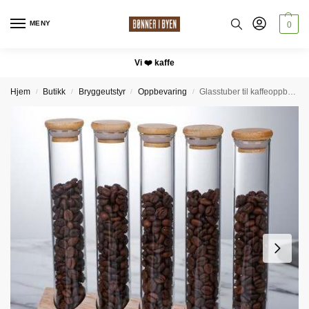
MENY
0
Vi ❤️ kaffe
Hjem
Butikk
Bryggeutstyr
Oppbevaring
Glasstuber til kaffeoppbevaing
/
/
/
/