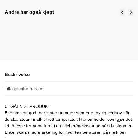
Andre har også kjøpt
Melkepitcher - Melkekanne
kr
249,00
–
kr
349,00
inkl. MVA
Velg alternativ
Beskrivelse
Tilleggsinformasjon
UTGÅENDE PRODUKT
Et enkelt og godt baristatermometer som er et nyttig verktøy når
du skal steam melk til rett temperatur. Har en holder som gjør det
lett å feste termometeret i en pitcher/melkekanne når du steamer.
Enkel skala med markering for hvor temperaturen på melk bør