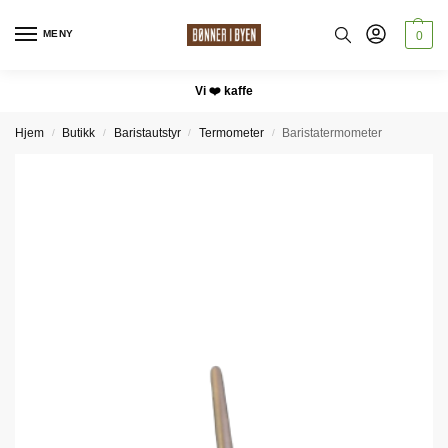
MENY
0
Vi ❤️ kaffe
Hjem
Butikk
Baristautstyr
Termometer
Baristatermometer
/
/
/
/