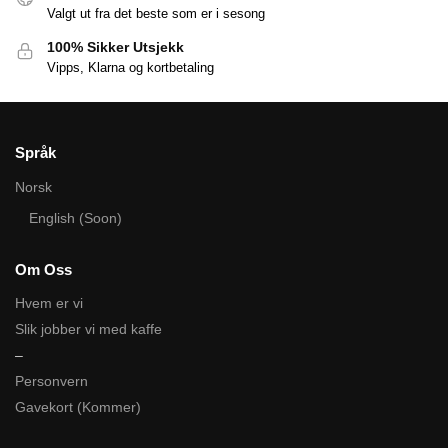
Valgt ut fra det beste som er i sesong
100% Sikker Utsjekk
Vipps, Klarna og kortbetaling
Språk
Norsk
English (Soon)
Om Oss
Hvem er vi
Slik jobber vi med kaffe
–
Personvern
Gavekort (Kommer)