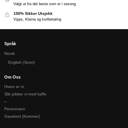
Valgt ut fra det beste som er i sesong
100% Sikker Utsjekk
Vipps, Klarna og kortbetaling
Språk
Norsk
English (Soon)
Om Oss
Hvem er vi
Slik jobber vi med kaffe
–
Personvern
Gavekort (Kommer)