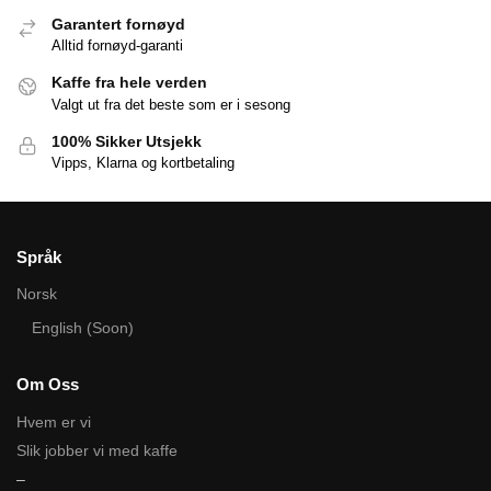
Garantert fornøyd
Alltid fornøyd-garanti
Kaffe fra hele verden
Valgt ut fra det beste som er i sesong
100% Sikker Utsjekk
Vipps, Klarna og kortbetaling
Språk
Norsk
English (Soon)
Om Oss
Hvem er vi
Slik jobber vi med kaffe
–