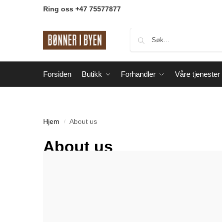
Ring oss +47 75577877
Forsiden
Butikk
Forhandler
Våre tjenester
Hjem
About us
/
About us