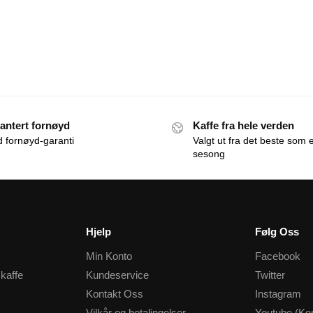
antert fornøyd
Kaffe fra hele verden
id fornøyd-garanti
Valgt ut fra det beste som e
sesong
Hjelp
Følg Oss
Min Konto
Facebook
 kaffe
Kundeservice
Twitter
Kontakt Oss
Instagram
Vilkår og betalingelser
Youtube (K