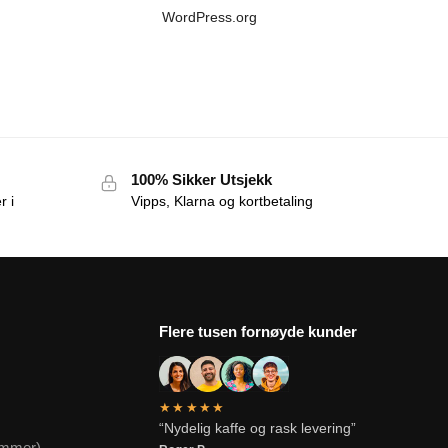
WordPress.org
100% Sikker Utsjekk
r i
Vipps, Klarna og kortbetaling
Flere tusen fornøyde kunder
★★★★★
“Nydelig kaffe og rask levering”
ommer)