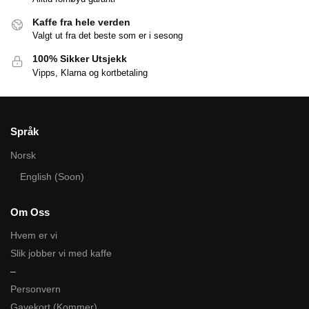
Kaffe fra hele verden
Valgt ut fra det beste som er i sesong
100% Sikker Utsjekk
Vipps, Klarna og kortbetaling
Språk
Norsk
English (Soon)
Om Oss
Hvem er vi
Slik jobber vi med kaffe
–
Personvern
Gavekort (Kommer)