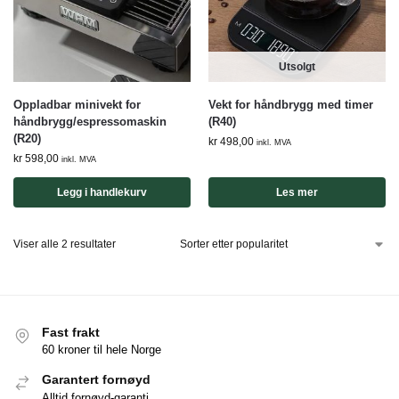
Utsolgt
Oppladbar minivekt for
Vekt for håndbrygg med timer
håndbrygg/espressomaskin
(R40)
(R20)
kr
498,00
inkl. MVA
kr
598,00
inkl. MVA
Legg i handlekurv
Les mer
Viser alle 2 resultater
Fast frakt
60 kroner til hele Norge
Garantert fornøyd
Alltid fornøyd-garanti