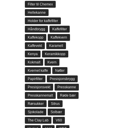
Filter til Chemex
Hellekanne
Holder for kaffefilter
Håndbrygg
Kaffefilter
Kaffekopp
Kaffekvern
Kaffevekt
Karamell
Kenya
Keramikkopp
Kokmalt
Kvern
Kvernet kaffe
Nøtter
Papirfilter
Presisjonsbrygg
Presisjonsvekt
Presskanne
Presskannemalt
Røde bær
Rørsukker
Sitrus
Sjokolade
Solbær
The Clay Lab
V60