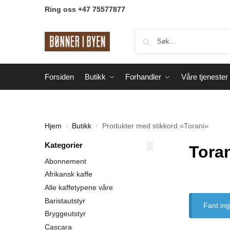
Ring oss +47 75577877
Forsiden
Butikk
Forhandler
Våre tjenester
Hjem
Butikk
Produkter med stikkord «Torani»
/
/
Kategorier
Tora
Abonnement
Afrikansk kaffe
Alle kaffetypene våre
Baristautstyr
Fant in
Bryggeutstyr
Cascara