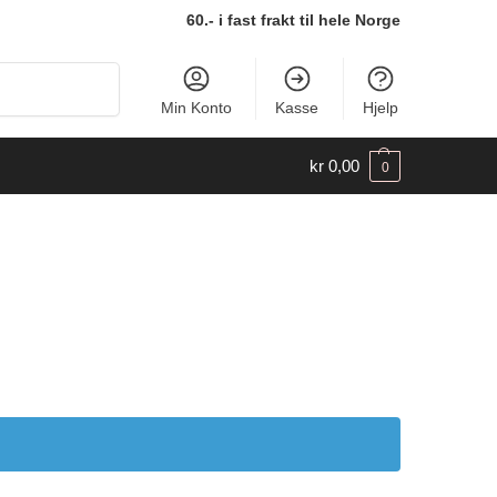
60.- i fast frakt til hele Norge
Søk
Min Konto
Kasse
Hjelp
kr
0,00
0