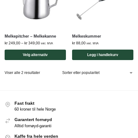
Melkepitcher – Melkekanne
Melkeskummer
kr
249,00
–
kr
349,00
kr
88,00
inkl. MVA
inkl. MVA
Velg alternativ
Legg i handlekurv
Viser alle 2 resultater
Fast frakt
60 kroner til hele Norge
Garantert fornøyd
Alltid fornøyd-garanti
Kaffe fra hele verden