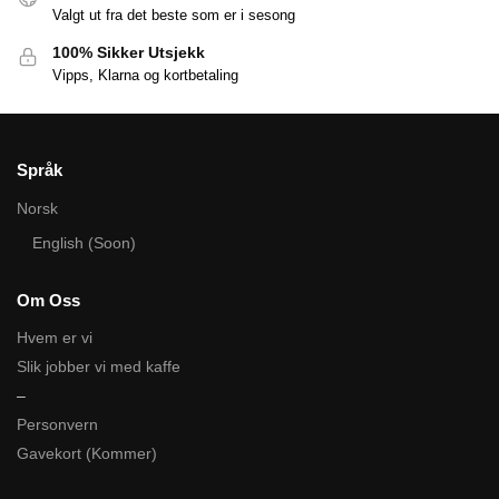
Valgt ut fra det beste som er i sesong
100% Sikker Utsjekk
Vipps, Klarna og kortbetaling
Språk
Norsk
English (Soon)
Om Oss
Hvem er vi
Slik jobber vi med kaffe
–
Personvern
Gavekort (Kommer)