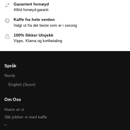
Garantert fornøyd
Alltid fornøyd-garanti
Kaffe fra hele verden
Valgt ut fra det beste som er i sesong
100% Sikker Utsjekk
Vipps, Klarna og kortbetaling
Språk
Norsk
English (Soon)
Om Oss
Hvem er vi
Slik jobber vi med kaffe
–