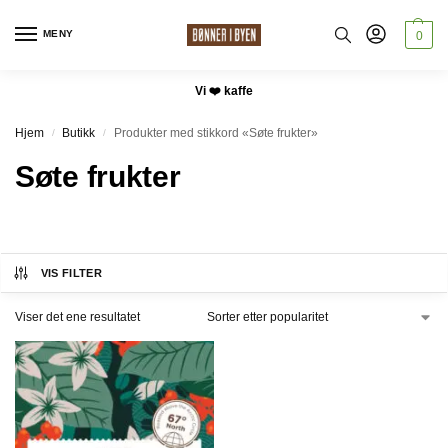
MENY
0
Vi ❤️ kaffe
Hjem
Butikk
Produkter med stikkord «Søte frukter»
/
/
Søte frukter
VIS FILTER
Viser det ene resultatet