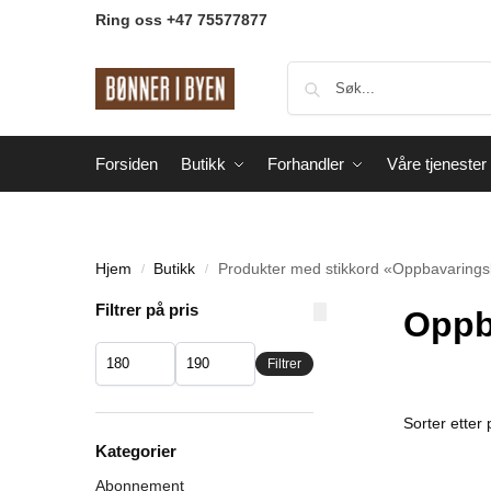
Ring oss +47 75577877
Forsiden
Butikk
Forhandler
Våre tjenester
Hjem
Butikk
Produkter med stikkord «Oppbavaringsb
/
/
Filtrer på pris
Oppb
Filtrer
Kategorier
Abonnement