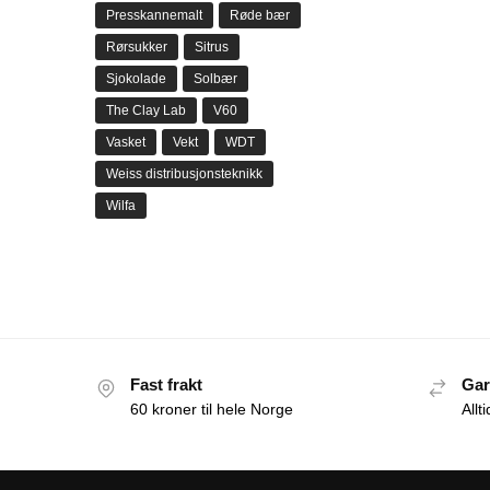
Presskannemalt
Røde bær
Rørsukker
Sitrus
Sjokolade
Solbær
The Clay Lab
V60
Vasket
Vekt
WDT
Weiss distribusjonsteknikk
Wilfa
Fast frakt
Gar
60 kroner til hele Norge
Allt