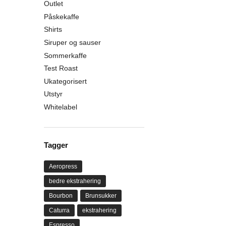
Outlet
Påskekaffe
Shirts
Siruper og sauser
Sommerkaffe
Test Roast
Ukategorisert
Utstyr
Whitelabel
Tagger
Aeropress
bedre ekstrahering
Bourbon
Brunsukker
Caturra
ekstrahering
Espresso