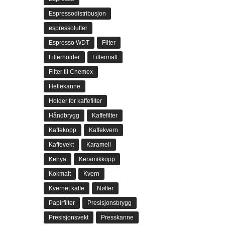
Espressodistribusjon
espressolufter
Espresso WDT
Filter
Filterholder
Filtermalt
Filter til Chemex
Hellekanne
Holder for kaffefilter
Håndbrygg
Kaffefilter
Kaffekopp
Kaffekvern
Kaffevekt
Karamell
Kenya
Keramikkopp
Kokmalt
Kvern
Kvernet kaffe
Nøtter
Papirfilter
Presisjonsbrygg
Presisjonsvekt
Presskanne