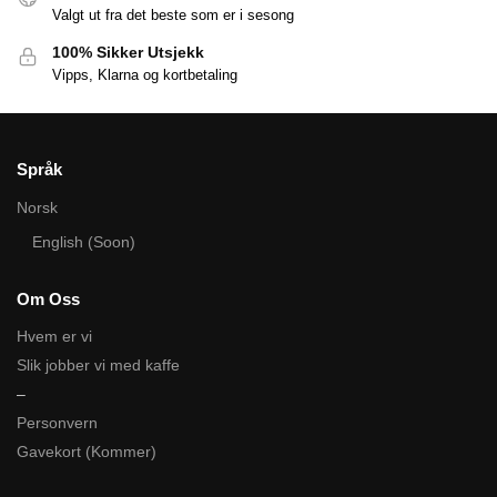
Valgt ut fra det beste som er i sesong
100% Sikker Utsjekk
Vipps, Klarna og kortbetaling
Språk
Norsk
English (Soon)
Om Oss
Hvem er vi
Slik jobber vi med kaffe
–
Personvern
Gavekort (Kommer)