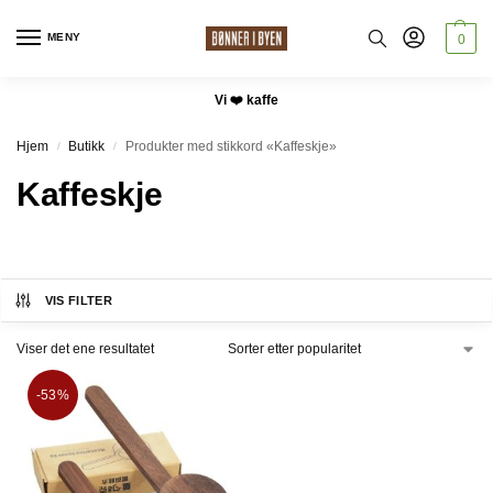
MENY
0
Vi ❤️ kaffe
Hjem
Butikk
Produkter med stikkord «Kaffeskje»
/
/
Kaffeskje
VIS FILTER
Viser det ene resultatet
-53%