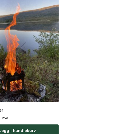
er
l. MVA
Legg i handlekurv