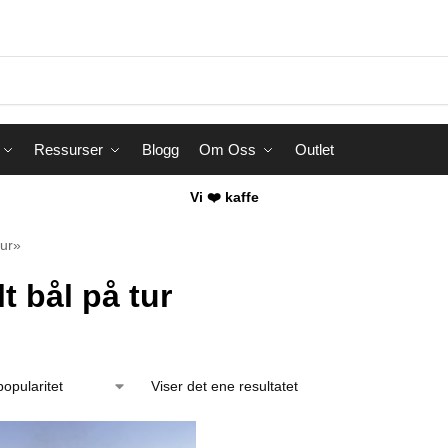
Ressurser
Blogg
Om Oss
Outlet
Vi ❤️ kaffe
tur»
t bål på tur
Viser det ene resultatet