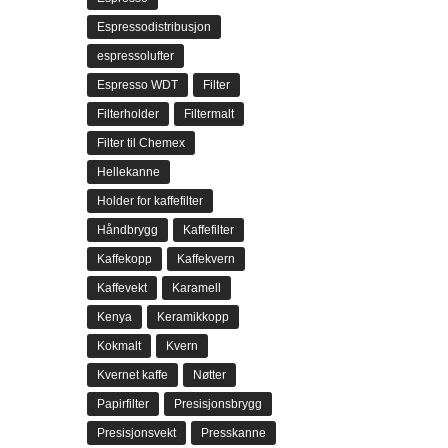
Espressodistribusjon
espressolufter
Espresso WDT
Filter
Filterholder
Filtermalt
Filter til Chemex
Hellekanne
Holder for kaffefilter
Håndbrygg
Kaffefilter
Kaffekopp
Kaffekvern
Kaffevekt
Karamell
Kenya
Keramikkopp
Kokmalt
Kvern
Kvernet kaffe
Nøtter
Papirfilter
Presisjonsbrygg
Presisjonsvekt
Presskanne