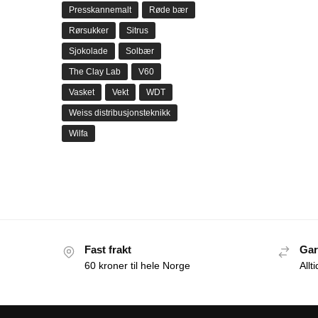
Presskannemalt
Røde bær
Rørsukker
Sitrus
Sjokolade
Solbær
The Clay Lab
V60
Vasket
Vekt
WDT
Weiss distribusjonsteknikk
Wilfa
Fast frakt
Gar
60 kroner til hele Norge
Allt