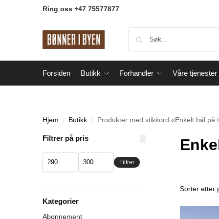
Ring oss +47 75577877
Forsiden
Butikk
Forhandler
Våre tjenester
Hjem
Butikk
Produkter med stikkord «Enkelt bål på 
/
/
Filtrer på pris
Enkel
Filtrer
Kategorier
Abonnement