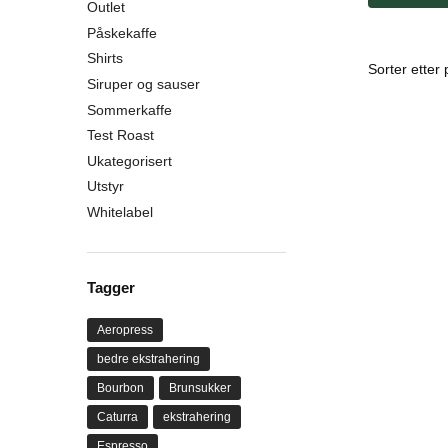
Outlet
Påskekaffe
Shirts
Siruper og sauser
Sommerkaffe
Test Roast
Ukategorisert
Utstyr
Whitelabel
Tagger
Aeropress
bedre ekstrahering
Bourbon
Brunsukker
Caturra
ekstrahering
Espresso