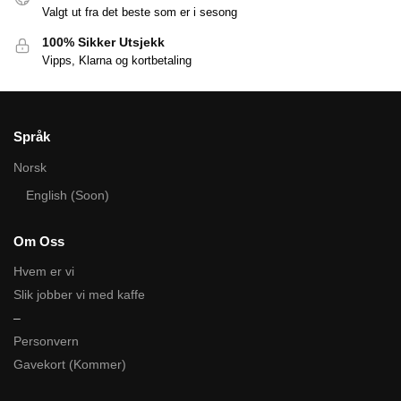
Valgt ut fra det beste som er i sesong
100% Sikker Utsjekk
Vipps, Klarna og kortbetaling
Språk
Norsk
English (Soon)
Om Oss
Hvem er vi
Slik jobber vi med kaffe
–
Personvern
Gavekort (Kommer)