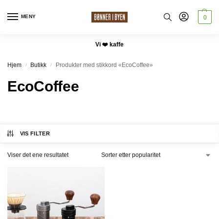
MENY
0
Vi ❤️ kaffe
Hjem
Butikk
Produkter med stikkord «EcoCoffee»
/
/
EcoCoffee
VIS FILTER
Viser det ene resultatet