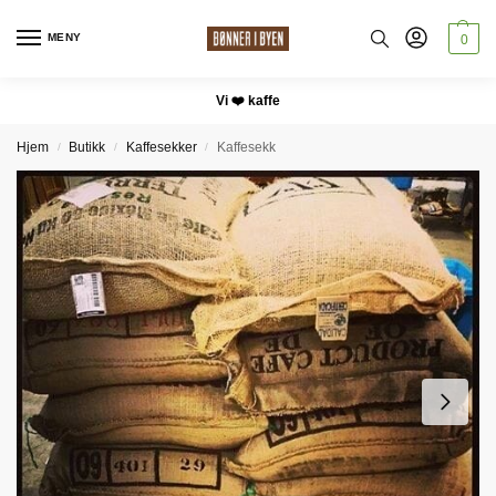
MENY
0
Vi ❤️ kaffe
Hjem
Butikk
Kaffesekker
Kaffesekk
/
/
/