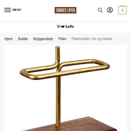
MENY
0
Vi ❤️ kaffe
Hjem
Butikk
Bryggeutstyr
Filter
Filterholder i tre og metall
/
/
/
/