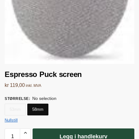
Espresso Puck screen
kr
119,00
inkl. MVA
No selection
STØRRELSE
:
53mm
58mm
Nullstill
Legg i handlekurv