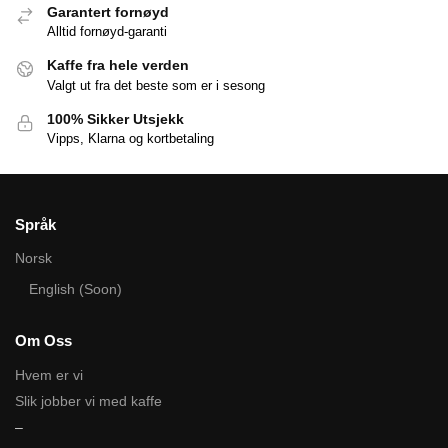
Garantert fornøyd
Alltid fornøyd-garanti
Kaffe fra hele verden
Valgt ut fra det beste som er i sesong
100% Sikker Utsjekk
Vipps, Klarna og kortbetaling
Språk
Norsk
English (Soon)
Om Oss
Hvem er vi
Slik jobber vi med kaffe
–