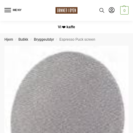
MENY
0
Vi ❤️ kaffe
Hjem
Butikk
Bryggeutstyr
Espresso Puck screen
/
/
/